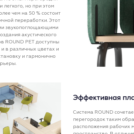
 легкого, но при этом
лее чем на 50 % состоит
ичной переработки. Этот
ыми звукопоглощающими
создания акустического
лов ROUND PET доступны
 и в различных цветах и
становку и гармонично
рьеры.
Эффективная пла
Система ROUND сочетает
перегородок таким обра
расположения рабочих м
пространство. В отличи