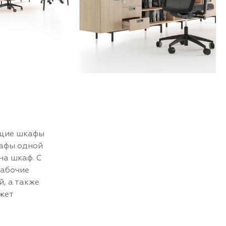
ящие шкафы
кафы одной
на шкаф. С
рабочие
, а также
жет