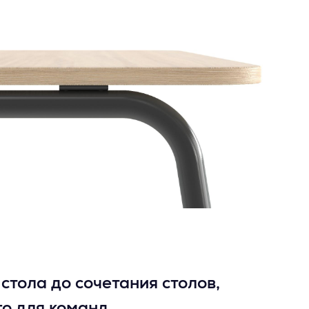
стола до сочетания столов,
о для команд